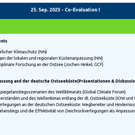
25. Sep. 2023 - Co-Evaluation I
ents
ürlicher Klimaschutz (NN)
gen der lokalen und regionalen Küstenanpassung (NN)
iplinäre Forschung an der Ostsee (Jochen Hinkel, GCF)
ssung and der deutsche Ostseeküste(Präsentationen & Diskussio
piegelanstiegsszenarien des Weltklimarats (Global Climate Forum)
rständen und des Wellenkimas entlang der dt. Ostseeküste (IOW und
erlegungen an der deutschen Ostseeküste: Wegbereiter und Hindernisse
anstiegs und die Effektivität von Deichrückverlegungen als Anpassu