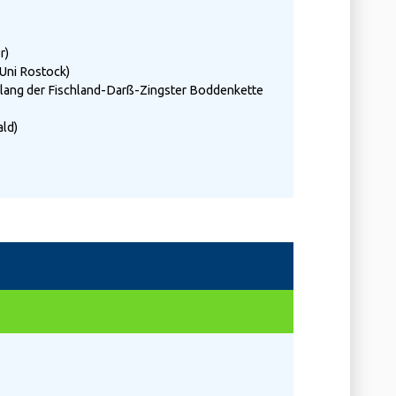
r)
Uni Rostock)
tlang der Fischland-Darß-Zingster Boddenkette
ld)