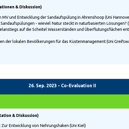
ationen & Diskussion)
on MV und Entwicklung der Sandaufspülung in Ahrenshoop (Uni Hannove
andaufspülungen - wieviel Natur steckt in naturbasierten Lösungen? (
anstiegs auf die Scheitel Wasserständen und Überflutungsflächen en
 der lokalen Bevölkerungen für das Küstenmanagement (Uni Greifswa
26. Sep. 2023 - Co-Evaluation II
tation & Diskussion)
 Zur Entwicklung von Nehrungshaken (Uni Kiel)