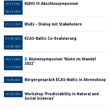
KüNO III Abschlussymposium
05.12.2023
-
06.12.2023
BluEs - Dialog mit Stakeholern
21.11.2023
ECAS-Baltic Co-Evaluierung
25.09.2023
-
26.09.2023
3. Küstensymposium 'Küste im Wandel
09.11.2022
2022'
-
11.11.2022
Bürgergespräch ECAS-Baltic in Ahrenshoop
15.06.2022
Workshop 'Predictability in Natural and
03.05.2022
Social Sciences'