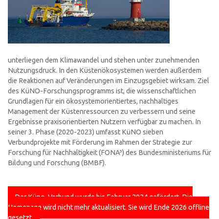
unterliegen dem Klimawandel und stehen unter zunehmenden
Nutzungsdruck. In den Küstenökosystemen werden außerdem
die Reaktionen auf Veränderungen im Einzugsgebiet wirksam. Ziel
des KüNO-Forschungsprogramms ist, die wissenschaftlichen
Grundlagen für ein ökosystemorientiertes, nachhaltiges
Management der Küstenressourcen zu verbessern und seine
Ergebnisse praxisorientierten Nutzern verfügbar zu machen. In
seiner 3. Phase (2020-2023) umfasst KüNO sieben
Verbundprojekte mit Förderung im Rahmen der Strategie zur
Forschung für Nachhaltigkeit (FONA³) des Bundesministeriums für
Bildung und Forschung (BMBF).
Der Küno-Verbund wurde bis Februar 2024 gefördert. Die
Homepage wird nicht mehr aktualisiert. Sie wird Ende 2026 offline
gesetzt.